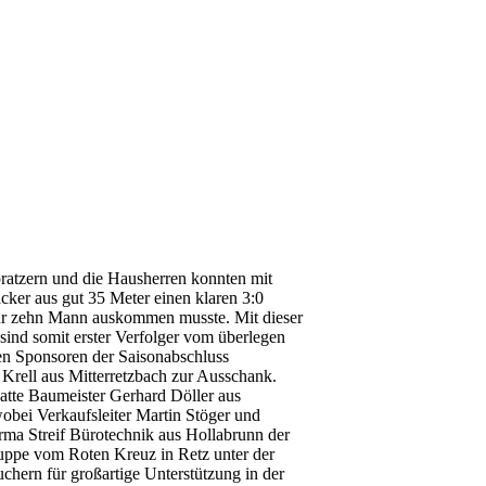
atzern und die Hausherren konnten mit
ker aus gut 35 Meter einen klaren 3:0
 nur zehn Mann auskommen musste. Mi
t dieser
ind somit erster Verfolger vom überlegen
en Sponsoren der Saisonabschluss
rell aus Mitterretzbach zur Ausschank.
hatte Baumeister Gerhard Döller aus
bei Verkaufsleiter Martin Stöger und
ma Streif Bürotechnik aus Hollabrunn der
uppe vom Roten Kreuz in Retz unter der
chern für großartige Unterstützung in der