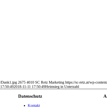
11/Dank1.jpg
2675
4010
SC Retz Marketing
https://sc-retz.at/wp-cont
 17:50:49
2018-11-11 17:50:49
Heimsieg in Unterzahl
Datenschutz
A
Kontakt