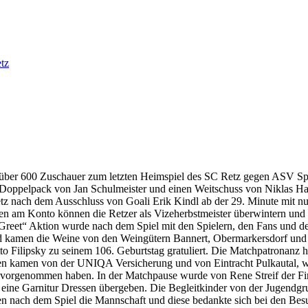
tz
über 600 Zuschauer zum letzten Heimspiel des SC Retz gegen ASV Spr
n Doppelpack von Jan Schulmeister und einen Weitschuss von Niklas Hac
tz nach dem Ausschluss von Goali Erik Kindl ab der 29. Minute mit
n am Konto können die Retzer als Vizeherbstmeister überwintern und s
 Greet“ Aktion wurde nach dem Spiel mit den Spielern, den Fans und d
d kamen die Weine von den Weingütern Bannert, Obermarkersdorf und K
o Filipsky zu seinem 106. Geburtstag gratuliert. Die Matchpatronanz 
n kamen von der UNIQA Versicherung und von Eintracht Pulkautal, wo
orgenommen haben. In der Matchpause wurde von Rene Streif der Fir
ine Garnitur Dressen übergeben. Die Begleitkinder von der Jugendgr
n nach dem Spiel die Mannschaft und diese bedankte sich bei den Besu