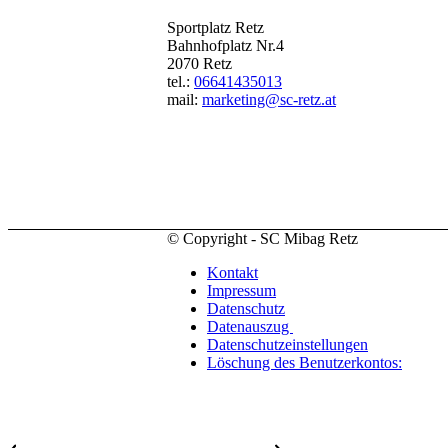
Sportplatz Retz
Bahnhofplatz Nr.4
2070 Retz
tel.:
06641435013
mail:
marketing@sc-retz.at
© Copyright - SC Mibag Retz
Kontakt
Impressum
Datenschutz
Datenauszug
Datenschutzeinstellungen
Löschung des Benutzerkontos: