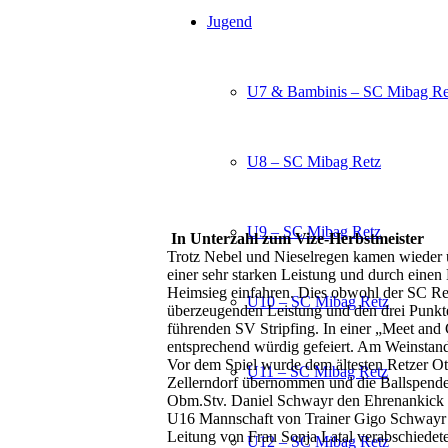
Jugend
U7 & Bambinis – SC Mibag Re
U8 – SC Mibag Retz
U9 – SC Mibag Retz
In Unterzahl zum Vize-Herbstmeister
Trotz Nebel und Nieselregen kamen wieder 
einer sehr starken Leistung und durch eine
Heimsieg einfahren. Dies obwohl der SC Re
U10 – SC Mibag Retz
überzeugenden Leistung und den drei Punkte
führenden SV Stripfing. In einer „Meet and
entsprechend würdig gefeiert. Am Weinstan
Vor dem Spiel wurde dem ältesten Retzer Ott
U11 – SC Mibag Retz
Zellerndorf übernommen und die Ballspende
Obm.Stv. Daniel Schwayr den Ehrenankick v
U16 Mannschaft von Trainer Gigo Schwayr e
Leitung von Frau Sonja Latal verabschiedete
U12 – SC Mibag Retz