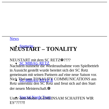
News
Startseite
NEUSTART – TONALITY
NEUSTART mit dem SC RETZ
⚽
????
SC MIBAG RETZ
Nachdem nunmehr die Wiederaufnahme vom Spielbetrieb
in Aussicht gestellt wurde bereitet sich der SC Retz
gemeinsam mit seinen Partnern auf eine neue Saison vor.
Nick Thal von TONALITY COMMUNICATIONS aus
SC MIBAG RETZ II
Retz unterstütz den SC Retz und freut sich auf den Start
der neuen Meisterschaft.
⚽
Special Needs Team
Unter dem Motto: „GEMEINSAM SCHAFFEN WIR
ES“
????
‼️