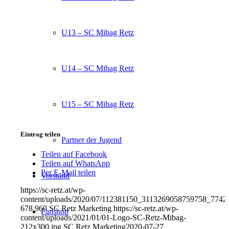
U13 – SC Mibag Retz
U14 – SC Mibag Retz
U15 – SC Mibag Retz
Eintrag teilen
Partner der Jugend
Teilen auf Facebook
Teilen auf WhatsApp
Per E-Mail teilen
Vorstand
https://sc-retz.at/wp-
content/uploads/2020/07/112381150_3113269058759758_774
678
960
SC Retz Marketing
https://sc-retz.at/wp-
Fanshop
content/uploads/2021/01/01-Logo-SC-Retz-Mibag-
212x300.jpg
SC Retz Marketing
2020-07-27